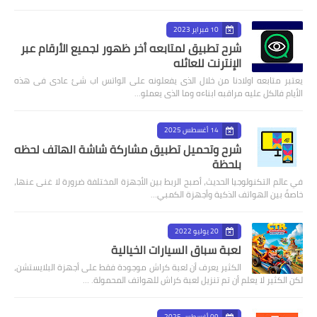
10 فبراير 2023
شرح تطبيق لمتابعه أخر ظهور لجميع الأرقام عبر
الإنترنت للعائله
يعتبر متابعه اولادنا من خلال الذى يفعلونه على الواتس اب شئ عادى فى هذه
الأيام فالكل عليه مراقبه ابناءه وما الذى يعملو…
14 أغسطس 2025
شرح وتحميل تطبيق مشاركة شاشة الهاتف لحظه
بلحظة
في عالم التكنولوجيا الحديث، أصبح الربط بين الأجهزة المختلفة ضرورة لا غنى عنها،
خاصةً بين الهواتف الذكية وأجهزة الكمبي…
20 يوليو 2022
لعبة سباق السيارات الخيالية
الكثير يعرف أن لعبة كراش موجودة فقط على أجهزة البلايستشن،
لكن الكثير لا يعلم أن تم تنزيل لعبة كراش للهواتف المحمولة. …
09 أغسطس 2025