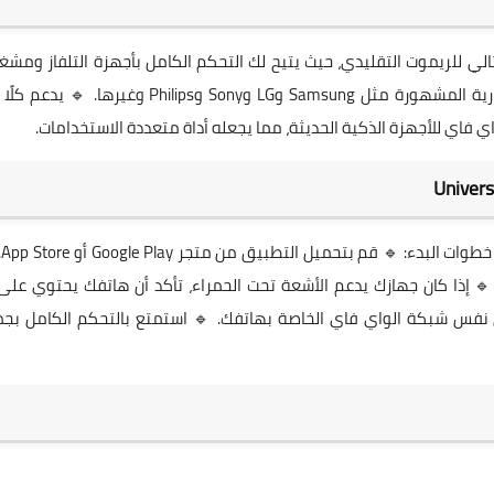
 للريموت التقليدي، حيث يتيح لك التحكم الكامل بأجهزة التلفاز ومشغ
الوسائط. 🔹 يمكن للتطبيق العمل مع معظم العلامات التجارية المشهورة مثل Samsung وLG وSony وPhilips وغيرها.
استخدام
صيله على نفس شبكة الواي فاي الخاصة بهاتفك. 🔹 استمتع بالتحكم الكامل بج