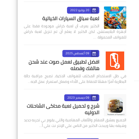
20 يوليو 2022
لعبة سباق السيارات الخيالية
الكثير يعرف أن لعبة كراش موجودة فقط على
أجهزة البلايستشن، لكن الكثير لا يعلم أن تم تنزيل لعبة كراش
للهواتف المحمولة. …
09 أغسطس 2025
افضل تطبيق لعمل صوت عند شحن
هاتفك وفصله
في ظل الاستخدام المكثف للهواتف الذكية، تصبح مراقبة حالة
البطارية أمرًا مهمًا للحفاظ على الأداء وضمان استمرار عمل الجه…
09 ديسمبر 2023
شرح و تحميل لعبة محاكى الشاحنات
الدوليه
الجميع يعشق المهام والألعاب المهامية والتي يقوم بي تجربه جديد
وشيقه بها ويبحث الكثير من الناس علي الإنتر نت علي أ…