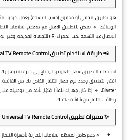
هو تطبيق مجاني أو مدفوع (حسب النسخة) يعمل كبديل مثالي
الاتصال عبر الأشعة تحت الحمراء (IR) للأجهزة القديمة، وعبر الواي فاي للأجهزة الذكية الحديثة، مما يجعله أداة متعددة الاستخدامات.
📲 طريقة استخدام تطبيق Universal TV Remote Control
Blaster. 🔹 إذا كان جهازك تلفازًا ذكيًا، تأكد من تو
وظائف التلفاز من شاشة هاتفك.
✨ مميزات تطبيق Universal TV Remote Control
🔹 دعم كامل لمعظم العلامات التجارية لأجهزة التلفاز.