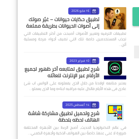
16 مايو 2026
تطبيق حكايات حيوانات – غيّر صوتك
إلى أصوات الحيوانات بطريقة ممتعة
تطبيقات الترفيه وتغيير الأصوات أصبحت من أكثر التطبيقات التي
تجذب المستخدمين، خاصة تلك التي تضيف أجواء مرحة ومسلية
أثن…
10 فبراير 2023
شرح تطبيق لمتابعه أخر ظهور لجميع
الأرقام عبر الإنترنت للعائله
يعتبر متابعه اولادنا من خلال الذى يفعلونه على الواتس اب شئ
عادى فى هذه الأيام فالكل عليه مراقبه ابناءه وما الذى يعملو…
14 أغسطس 2025
شرح وتحميل تطبيق مشاركة شاشة
الهاتف لحظه بلحظة
في عالم التكنولوجيا الحديث، أصبح الربط بين الأجهزة المختلفة
ضرورة لا غنى عنها، خاصةً بين الهواتف الذكية وأجهزة الكمبي…