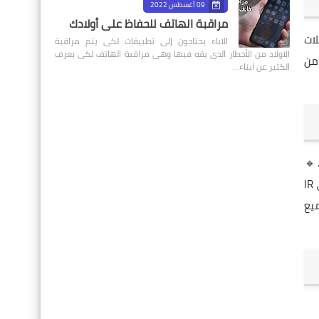
09 أغسطس 2022
مراقبة الهاتف للحفاظ على أولادك
لات
الاباء يحتاجون إلى تطبيقات لكى يتم مراقبة
الاولاد من الأخطار الذى يقه فيها وهى مراقبة الهاتف لكى يعرف
 🔹 يدعم كلًا من
الكثير عن ابناء…
 التطبيق سهل للغاية ولا يحتاج إلى خبرة تقنية. إليك خطوات البدء: 🔹 قم بتحميل التطبيق من متجر Google Play أو App Store. 🔹
افتح التطبيق وحدد نوع جهاز التلفاز الخاص بك من القائمة. 🔹 إذا كان جهازك يدعم الأشعة تحت الحمراء، تأكد أن هاتفك يحتوي على IR
ميع