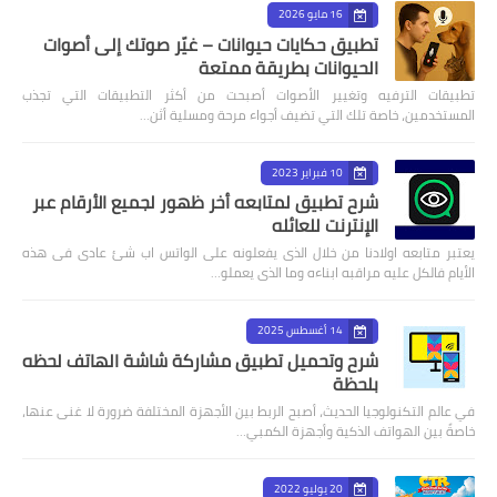
16 مايو 2026
تطبيق حكايات حيوانات – غيّر صوتك إلى أصوات
الحيوانات بطريقة ممتعة
تطبيقات الترفيه وتغيير الأصوات أصبحت من أكثر التطبيقات التي تجذب
المستخدمين، خاصة تلك التي تضيف أجواء مرحة ومسلية أثن…
10 فبراير 2023
شرح تطبيق لمتابعه أخر ظهور لجميع الأرقام عبر
الإنترنت للعائله
يعتبر متابعه اولادنا من خلال الذى يفعلونه على الواتس اب شئ عادى فى هذه
الأيام فالكل عليه مراقبه ابناءه وما الذى يعملو…
14 أغسطس 2025
شرح وتحميل تطبيق مشاركة شاشة الهاتف لحظه
بلحظة
في عالم التكنولوجيا الحديث، أصبح الربط بين الأجهزة المختلفة ضرورة لا غنى عنها،
خاصةً بين الهواتف الذكية وأجهزة الكمبي…
20 يوليو 2022