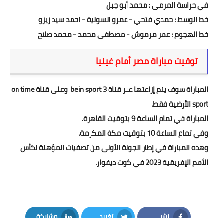
في حراسة المرمى : محمد أبو جبل
خط الوسط : حمدي فتحي - عمرو السولية - احمد سيد زيزو
خط الهجوم : عمر مرموش - مصطفى محمد - محمد صلاح
توقيت مباراة مصر أمام غينيا
المباراة سوف يتم إزاعتها عبر قناة bein sport 3 وعلى قناة on time
sport الأرضية فقط.
المباراة في تمام الساعة 9 بتوقيت القاهرة.
وفي تمام الساعة 10 بتوقيت مكة المكرمة.
وهذه المباراة في إطار الجولة الأولى من تصفيات المؤهلة لكأس
الأمم الإفريقية 2023 في كوت ديفوار.
نشر
تغريد
مشاركة